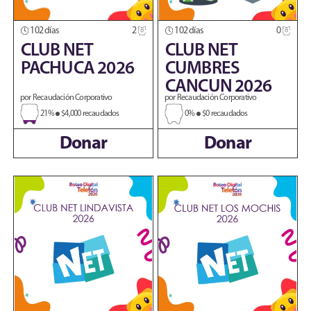
102 días
2
102 días
0
CLUB NET
CLUB NET
PACHUCA 2026
CUMBRES
CANCUN 2026
por Recaudación Corporativo
por Recaudación Corporativo
21%
$4,000 recaudados
0%
$0 recaudados
Donar
Donar