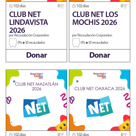
102 días
0
102 días
0
CLUB NET
CLUB NET LOS
LINDAVISTA
MOCHIS 2026
2026
por Recaudación Corporativo
por Recaudación Corporativo
0%
$0 recaudados
0%
$0 recaudados
Donar
Donar
102 días
0
102 días
0