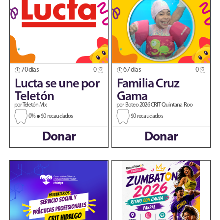
70 días
0
67 días
0
Lucta se une por
Familia Cruz
Teletón
Gama
por Teletón Mx
por Boteo 2026 CRIT Quintana Roo
0%
$0 recaudados
$0 recaudados
Donar
Donar