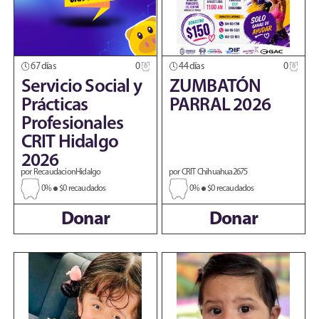
67 días
0
44 días
0
Servicio Social y
ZUMBATÓN
Prácticas
PARRAL 2026
Profesionales
CRIT Hidalgo
2026
por RecaudacionHidalgo
por CRIT Chihuahua2675
0%
$0 recaudados
0%
$0 recaudados
Donar
Donar