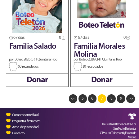
67 días
0
67 días
0
Familia Salado
Familia Morales
Molina
por Boteo 2026 CRIT Quintana Roo
por Boteo 2026 CRIT Quintana Roo
$0 recaudados
$0 recaudados
Donar
Donar
<<
5
6
7
8
9
>>
Comprobante fiscal
Preguntas frecuentes
Av. Gustavo Baz Prada 219 - Col.
Aviso de privacidad
San Pedro Barrientos
Contacto
C.P. 54010. Tlalnepantla, Estado de
México