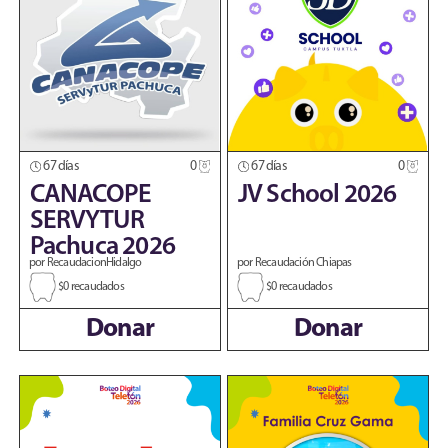
67 días
0
67 días
0
CANACOPE
JV School 2026
SERVYTUR
Pachuca 2026
por RecaudacionHidalgo
por Recaudación Chiapas
$0 recaudados
$0 recaudados
Donar
Donar