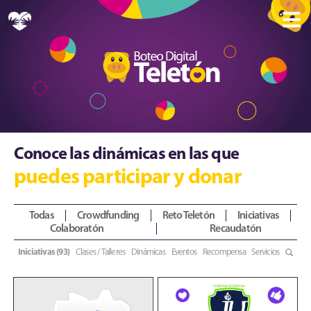
Conoce las dinámicas en las que
puedes participar y donar
Todas
Crowdfunding
Reto Teletón
Iniciativas
Colaboratón
Recaudatón
Iniciativas (93)
Clases / Talleres
Dinámicas
Eventos
Recompensa
Servicios