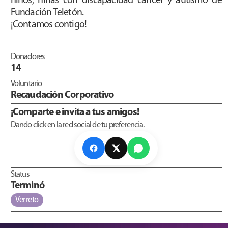
niños, niñas con discapacidad cáncer y autismo de
Fundación Teletón.
¡Contamos contigo!
Donadores
14
Voluntario
Recaudación Corporativo
¡Comparte e invita a tus amigos!
Dando click en la red social de tu preferencia.
Status
Terminó
Ver reto