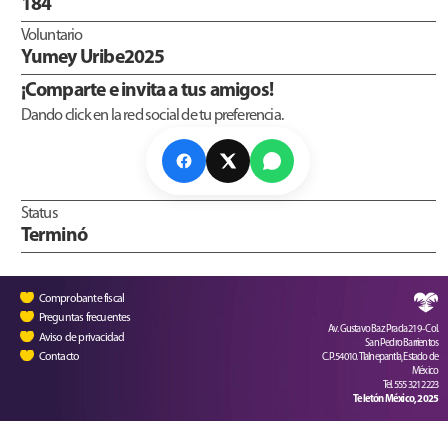
184
Voluntario
Yumey Uribe2025
¡Comparte e invita a tus amigos!
Dando click en la red social de tu preferencia.
Status
Terminó
Comprobante fiscal
Preguntas frecuentes
Av. Gustavo Baz Prada 219 - Col.
Aviso de privacidad
San Pedro Barrientos
Contacto
C.P. 54010. Tlalnepantla, Estado de
México
Tel. 555 321 2223
Teletón México, 2025