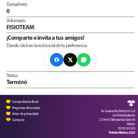
Donadores
0
Voluntario
FISIOTEAM
¡Comparte e invita a tus amigos!
Dando click en la red social de tu preferencia.
Status
Terminó
Comprobante fiscal
Preguntas frecuentes
Av. Gustavo Baz Prada 219 - Col.
Aviso de privacidad
San Pedro Barrientos
Contacto
C.P. 54010. Tlalnepantla, Estado de
México
Tel. 555 321 2223
Teletón México, 2025