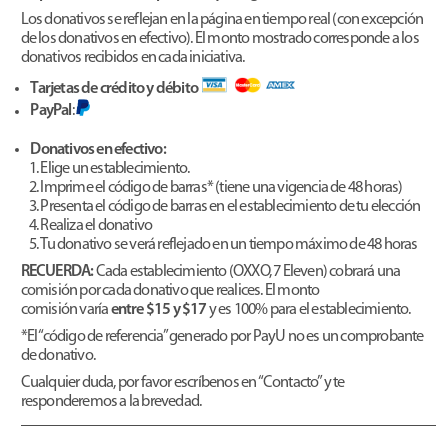
Los donativos se reflejan en la página en tiempo real (con excepción
de los donativos en efectivo). El monto mostrado corresponde a los
donativos recibidos en cada iniciativa.
Tarjetas de crédito y débito
PayPal
:
Donativos en efectivo:
Elige un establecimiento.
Imprime el código de barras* (tiene una vigencia de 48 horas)
Presenta el código de barras en el establecimiento de tu elección
Realiza el donativo
Tu donativo se verá reflejado en un tiempo máximo de 48 horas
RECUERDA:
Cada establecimiento (OXXO, 7 Eleven) cobrará una
comisión por cada donativo que realices. El monto
comisión varía
entre $15 y $17
y es 100% para el establecimiento.
*El “código de referencia” generado por PayU no es un comprobante
de donativo.
Cualquier duda, por favor escríbenos en “Contacto” y te
responderemos a la brevedad.