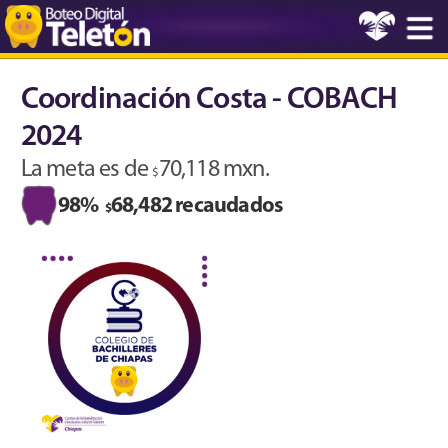
Coordinación Costa - COBACH
2024
La meta es de
70,118 mxn.
$
98%
68,482 recaudados
$