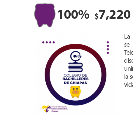
100%
7,220
$
La 
se
Tel
dis
uni
la 
vid