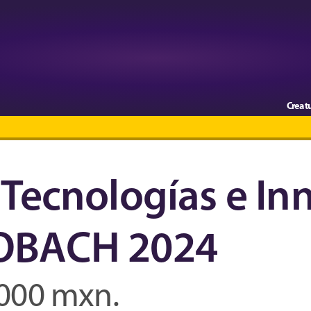
Crea t
 Tecnologías e In
COBACH 2024
,000 mxn.