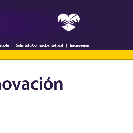
u bote
Solicita tu Comprobante fiscal
Inicia sesión
|
|
novación