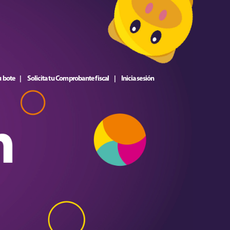
u bote
Solicita tu Comprobante fiscal
Inicia sesión
|
|