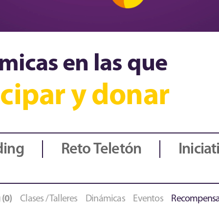
micas en las que
cipar y donar
ding
Reto Teletón
Iniciat
(0)
Clases / Talleres
Dinámicas
Eventos
Recompens