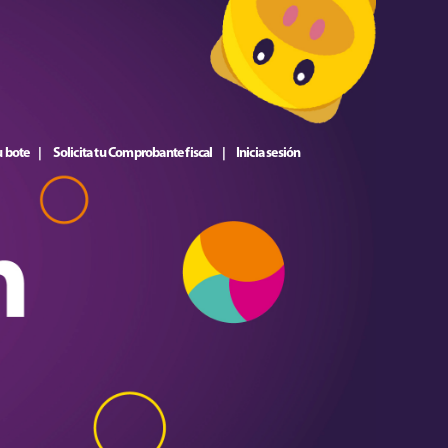
u bote
Solicita tu Comprobante fiscal
Inicia sesión
|
|