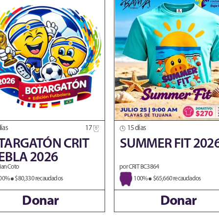
ías
17
15 días
TARGATÓN CRIT
SUMMER FIT 202
EBLA 2026
ian Coto
por CRIT BC3864
00%
$80,330 recaudados
100%
$65,660 recaudados
Donar
Donar