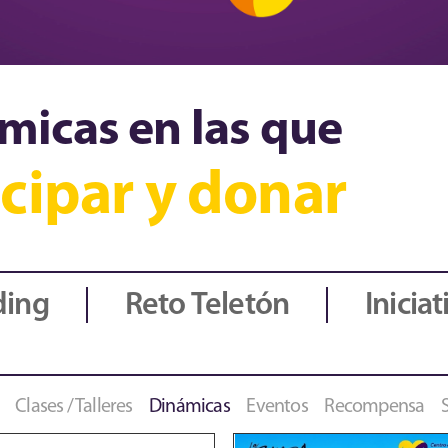
micas en las que
cipar y donar
ding
Reto Teletón
Iniciat
Clases / Talleres
Dinámicas
Eventos
Recompensa