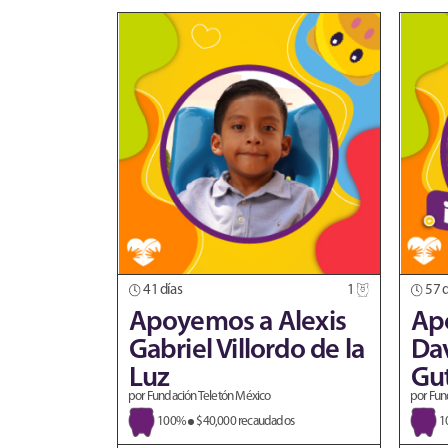
41 días
1
57 d
Apoyemos a Alexis
Ap
Gabriel Villordo de la
Da
Luz
Gut
por Fundación Teletón México
por Fun
100%
$40,000 recaudados
1