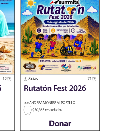
12
8 días
71
6
Rutatón Fest 2026
por ANDREA MONRREAL PORTILLO
$50,865 recaudados
Donar