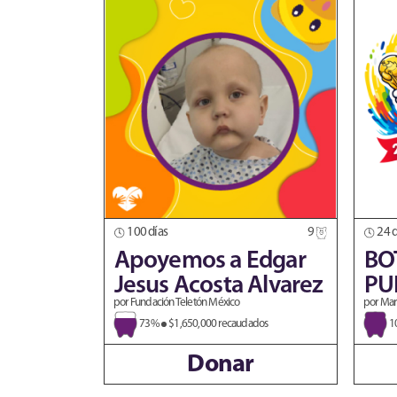
100 días
9
24 d
Apoyemos a Edgar
BO
Jesus Acosta Alvarez
PU
por Fundación Teletón México
por Mar
73%
$1,650,000 recaudados
1
Donar