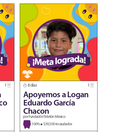
1
8 días
1
a
Apoyemos a Logan
sco
Eduardo García
Chacon
por Fundación Teletón México
100%
$39,500 recaudados