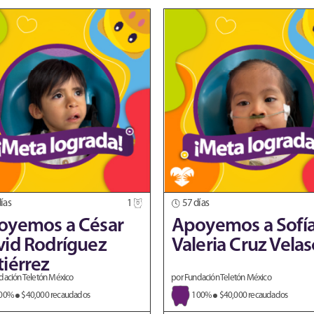
ías
1
57 días
oyemos a César
Apoyemos a Sofí
vid Rodríguez
Valeria Cruz Vela
iérrez
dación Teletón México
por Fundación Teletón México
00%
$40,000 recaudados
100%
$40,000 recaudados