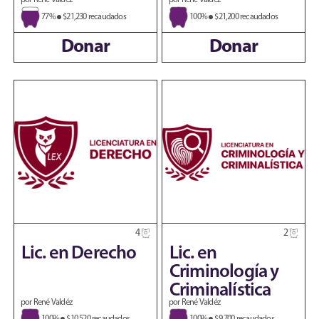
por René Valdéz
por René Valdéz
77%
$21,230 recaudados
100%
$21,200 recaudados
Donar
Donar
4
2
Lic. en Derecho
Lic. en
Criminología y
Criminalística
por René Valdéz
por René Valdéz
100%
$10,520 recaudados
100%
$9,700 recaudados