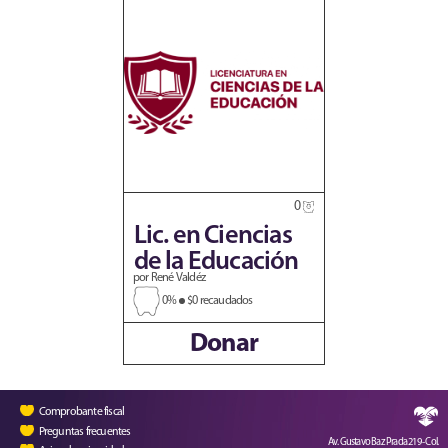
0
Lic. en Ciencias
de la Educación
por René Valdéz
0%
$0 recaudados
Donar
Comprobante fiscal
Preguntas frecuentes
Av. Gustavo Baz Prada 219 - Col.