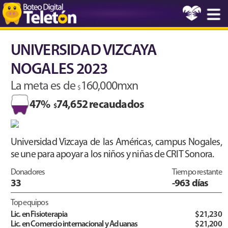
UNIVERSIDAD VIZCAYA
NOGALES 2023
La meta es de
160,000mxn
$
47%
74,652 recaudados
$
Universidad Vizcaya de las Américas, campus Nogales,
se une para apoyar a los niños y niñas de CRIT Sonora.
Donadores
Tiempo restante
33
-963 días
Top equipos
Lic. en Fisioterapia
$21,230
Lic. en Comercio internacional y Aduanas
$21,200