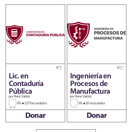
4
0
Lic. en
Ingeniería en
Contaduría
Procesos de
Pública
Manufactura
por René Valdéz
por René Valdéz
6%
$270 recaudados
0%
$0 recaudados
Donar
Donar