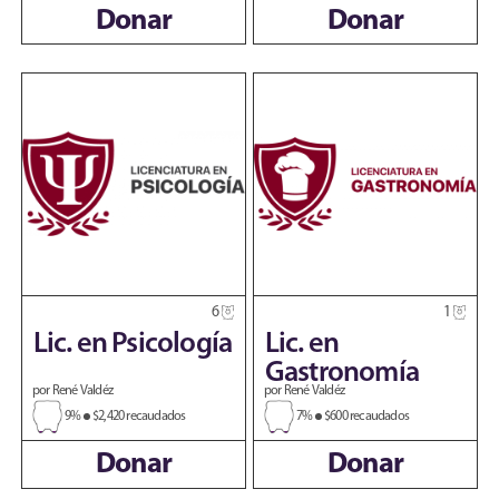
Donar
Donar
6
1
Lic. en Psicología
Lic. en
Gastronomía
por René Valdéz
por René Valdéz
9%
$2,420 recaudados
7%
$600 recaudados
Donar
Donar