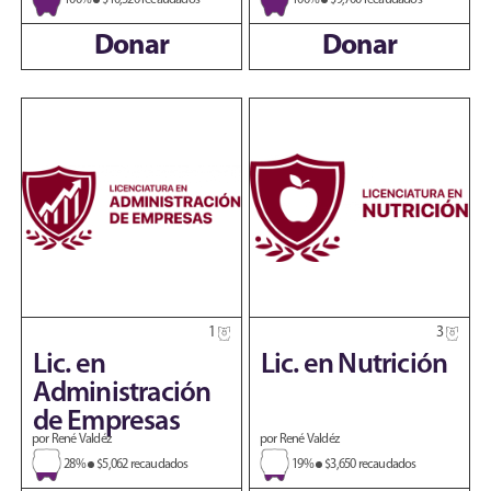
Donar
Donar
1
3
Lic. en
Lic. en Nutrición
Administración
de Empresas
por René Valdéz
por René Valdéz
28%
$5,062 recaudados
19%
$3,650 recaudados