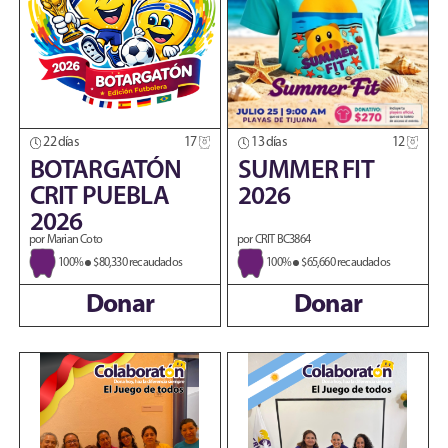
22 días
17
13 días
12
BOTARGATÓN
SUMMER FIT
CRIT PUEBLA
2026
2026
por Marian Coto
por CRIT BC3864
100%
$80,330 recaudados
100%
$65,660 recaudados
Donar
Donar