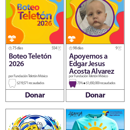
75 días
554
98 días
9
Boteo Teletón
Apoyemos a
2026
Edgar Jesus
Acosta Alvarez
por Fundación Teletón México
por Fundación Teletón México
$219,571 recaudados
73%
$1,650,000 recaudados
Donar
Donar