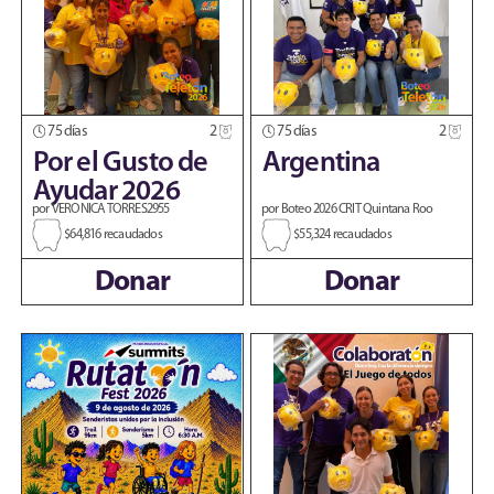
75 días
2
75 días
2
Por el Gusto de
Argentina
Ayudar 2026
por VERONICA TORRES2955
por Boteo 2026 CRIT Quintana Roo
$64,816 recaudados
$55,324 recaudados
Donar
Donar