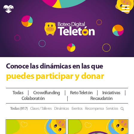
Conoce las dinámicas en las que
puedes participar y donar
Todas
Crowdfunding
Reto Teletón
Iniciativas
Colaboratón
Recaudatón
Todas (917)
Clases / Talleres
Dinámicas
Eventos
Recompensa
Servicios