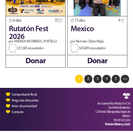
6 días
72
75 días
4
Rutatón Fest
Mexico
2026
por ANDREA MONRREAL PORTILLO
por Nicholas Olarte Mejia
$51,365 recaudados
$45,870 recaudados
Donar
Donar
1
2
3
4
5
>>
Comprobante fiscal
Preguntas frecuentes
Av. Gustavo Baz Prada 219 - Col.
Aviso de privacidad
San Pedro Barrientos
Contacto
C.P. 54010. Tlalnepantla, Estado de
México
Tel. 555 321 2223
Teletón México, 2025