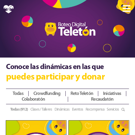
Conoce las dinámicas en las que
puedes participar y donar
Todas
Crowdfunding
Reto Teletón
Iniciativas
Colaboratón
Recaudatón
Todas (912)
Clases / Talleres
Dinámicas
Eventos
Recompensa
Servicios