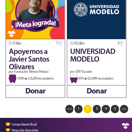
9 días
1
42 días
3
Apoyemos a
UNIVERSIDAD
Javier Santos
MODELO
Olivares
por Fundación Teletón México
por CRIT Yucatán
100%
$33,200 recaudados
65%
$32,499 recaudados
Donar
Donar
<<
1
2
3
4
5
>>
Comprobante fiscal
Preguntas frecuentes