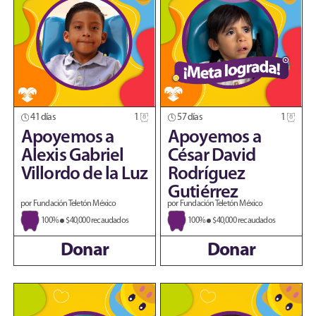
41 días
1
57 días
1
Apoyemos a
Apoyemos a
Alexis Gabriel
César David
Villordo de la Luz
Rodríguez
Gutiérrez
por Fundación Teletón México
por Fundación Teletón México
100%
$40,000 recaudados
100%
$40,000 recaudados
Donar
Donar