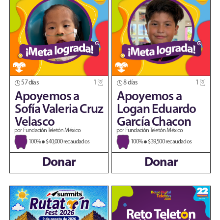
57 días
1
8 días
1
Apoyemos a
Apoyemos a
Sofía Valeria Cruz
Logan Eduardo
Velasco
García Chacon
por Fundación Teletón México
por Fundación Teletón México
100%
$40,000 recaudados
100%
$39,500 recaudados
Donar
Donar