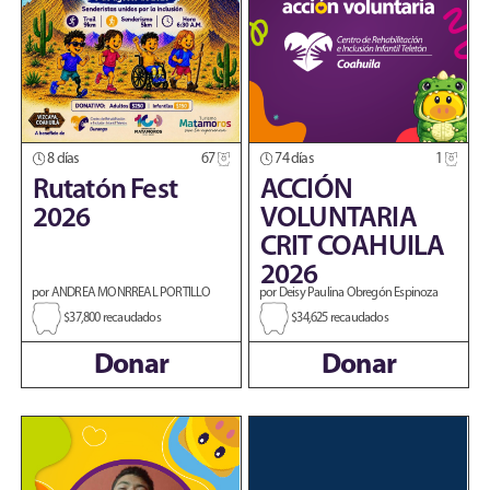
8 días
67
74 días
1
Rutatón Fest
ACCIÓN
2026
VOLUNTARIA
CRIT COAHUILA
2026
por ANDREA MONRREAL PORTILLO
por Deisy Paulina Obregón Espinoza
$37,800 recaudados
$34,625 recaudados
Donar
Donar