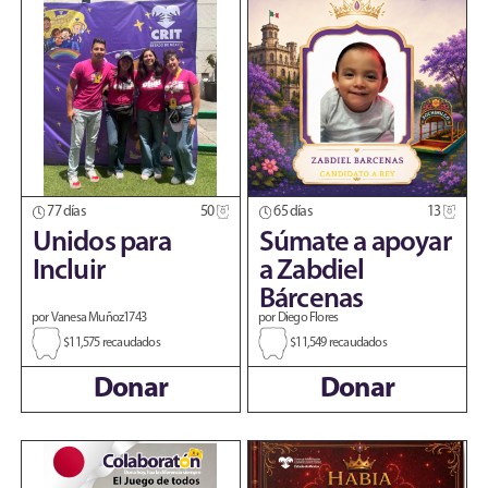
77 días
50
65 días
13
Unidos para
Súmate a apoyar
Incluir
a Zabdiel
Bárcenas
por Vanesa Muñoz1743
por Diego Flores
$11,575 recaudados
$11,549 recaudados
Donar
Donar