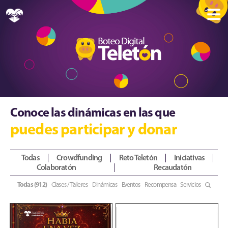
Conoce las dinámicas en las que
puedes participar y donar
Todas
Crowdfunding
Reto Teletón
Iniciativas
Colaboratón
Recaudatón
Todas (912)
Clases / Talleres
Dinámicas
Eventos
Recompensa
Servicios