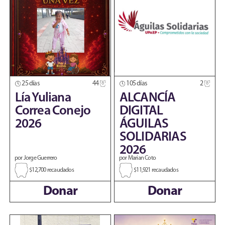
25 días
44
105 días
2
Lía Yuliana
ALCANCÍA
Correa Conejo
DIGITAL
2026
ÁGUILAS
SOLIDARIAS
2026
por Jorge Guerrero
por Marian Coto
$12,700 recaudados
$11,921 recaudados
Donar
Donar