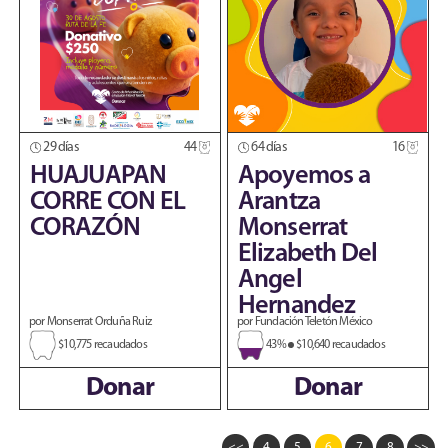
29 días
44
64 días
16
HUAJUAPAN
Apoyemos a
CORRE CON EL
Arantza
CORAZÓN
Monserrat
Elizabeth Del
Angel
Hernandez
por Monserrat Orduña Ruiz
por Fundación Teletón México
$10,775 recaudados
43%
$10,640 recaudados
Donar
Donar
<<
4
5
6
7
8
>>