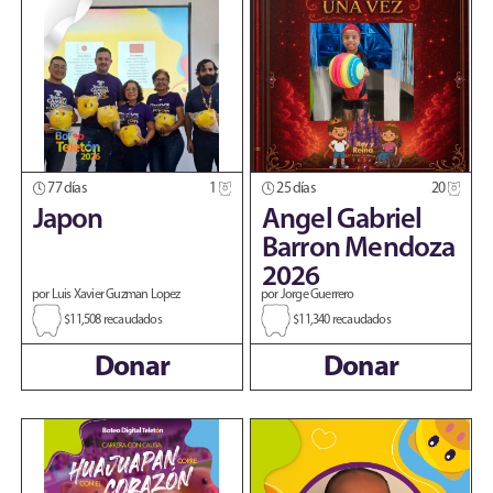
77 días
1
25 días
20
Japon
Angel Gabriel
Barron Mendoza
2026
por Luis Xavier Guzman Lopez
por Jorge Guerrero
$11,508 recaudados
$11,340 recaudados
Donar
Donar