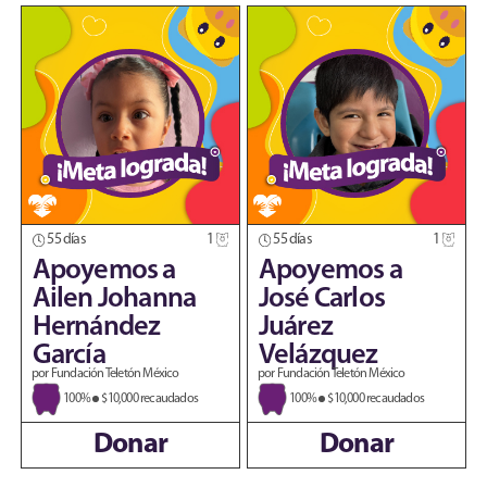
55 días
1
55 días
1
Apoyemos a
Apoyemos a
Ailen Johanna
José Carlos
Hernández
Juárez
García
Velázquez
por Fundación Teletón México
por Fundación Teletón México
100%
$10,000 recaudados
100%
$10,000 recaudados
Donar
Donar