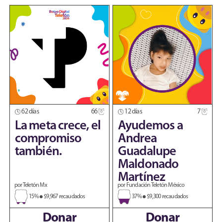
62 días
66
12 días
7
La meta crece, el
Ayudemos a
compromiso
Andrea
también.
Guadalupe
Maldonado
Martínez
por Teletón Mx
por Fundación Teletón México
15%
$9,967 recaudados
37%
$9,300 recaudados
Donar
Donar