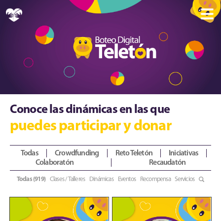
Conoce las dinámicas en las que
puedes participar y donar
Todas
Crowdfunding
Reto Teletón
Iniciativas
Colaboratón
Recaudatón
Todas (919)
Clases / Talleres
Dinámicas
Eventos
Recompensa
Servicios