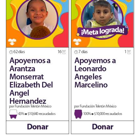
62 días
16
7 días
1
Apoyemos a
Apoyemos a
Arantza
Leonardo
Monserrat
Angeles
Elizabeth Del
Marcelino
Angel
Hernandez
por Fundación Teletón México
por Fundación Teletón México
43%
$10,640 recaudados
100%
$10,000 recaudados
Donar
Donar