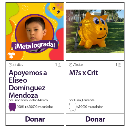
55 días
1
75 días
1
Apoyemos a
M?s x Crit
Eliseo
Domínguez
Mendoza
por Fundación Teletón México
por Luisa_Fernanda
100%
$10,000 recaudados
$10,000 recaudados
Donar
Donar